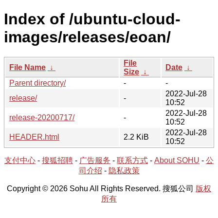
Index of /ubuntu-cloud-
images/releases/eoan/
File
File Name
↓
Date
↓
Size
↓
Parent directory/
-
-
2022-Jul-28
release/
-
10:52
2022-Jul-28
release-20200717/
-
10:52
2022-Jul-28
HEADER.html
2.2 KiB
10:52
支付中心
-
搜狐招聘
-
广告服务
-
联系方式
-
About SOHU
-
公
司介绍
-
隐私政策
Copyright © 2026 Sohu All Rights Reserved. 搜狐公司
版权
所有