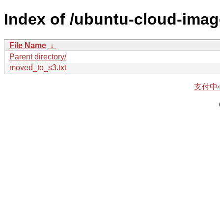
Index of /ubuntu-cloud-imag
File Name
↓
Parent directory/
moved_to_s3.txt
支付中