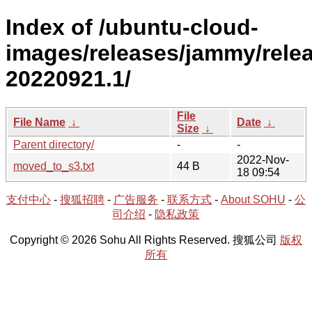
Index of /ubuntu-cloud-
images/releases/jammy/rele
20220921.1/
File
File Name
↓
Date
↓
Size
↓
Parent directory/
-
-
2022-Nov-
moved_to_s3.txt
44 B
18 09:54
支付中心
-
搜狐招聘
-
广告服务
-
联系方式
-
About SOHU
-
公
司介绍
-
隐私政策
Copyright © 2026 Sohu All Rights Reserved. 搜狐公司
版权
所有