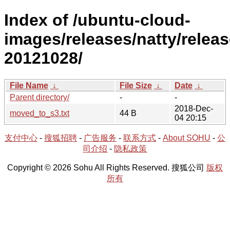
Index of /ubuntu-cloud-
images/releases/natty/releas
20121028/
File Name
↓
File Size
↓
Date
↓
Parent directory/
-
-
2018-Dec-
moved_to_s3.txt
44 B
04 20:15
支付中心
-
搜狐招聘
-
广告服务
-
联系方式
-
About SOHU
-
公
司介绍
-
隐私政策
Copyright © 2026 Sohu All Rights Reserved. 搜狐公司
版权
所有