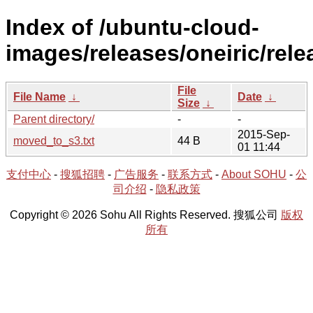
Index of /ubuntu-cloud-
images/releases/oneiric/rele
File
File Name
↓
Date
↓
Size
↓
Parent directory/
-
-
2015-Sep-
moved_to_s3.txt
44 B
01 11:44
支付中心
-
搜狐招聘
-
广告服务
-
联系方式
-
About SOHU
-
公
司介绍
-
隐私政策
Copyright © 2026 Sohu All Rights Reserved. 搜狐公司
版权
所有