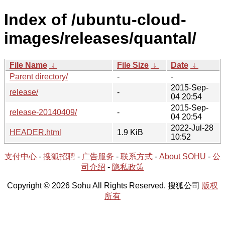
Index of /ubuntu-cloud-
images/releases/quantal/
File Name
↓
File Size
↓
Date
↓
Parent directory/
-
-
2015-Sep-
release/
-
04 20:54
2015-Sep-
release-20140409/
-
04 20:54
2022-Jul-28
HEADER.html
1.9 KiB
10:52
支付中心
-
搜狐招聘
-
广告服务
-
联系方式
-
About SOHU
-
公
司介绍
-
隐私政策
Copyright © 2026 Sohu All Rights Reserved. 搜狐公司
版权
所有