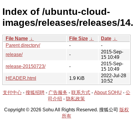
Index of /ubuntu-cloud-
images/releases/releases/14.
File Name
↓
File Size
↓
Date
↓
Parent directory/
-
-
2015-Sep-
release/
-
15 10:49
2015-Sep-
release-20150723/
-
15 10:49
2022-Jul-28
HEADER.html
1.9 KiB
10:52
支付中心
-
搜狐招聘
-
广告服务
-
联系方式
-
About SOHU
-
公
司介绍
-
隐私政策
Copyright © 2026 Sohu All Rights Reserved. 搜狐公司
版权
所有