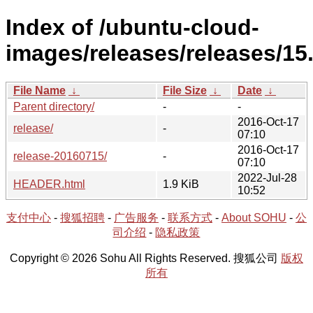
Index of /ubuntu-cloud-
images/releases/releases/15.
File Name
↓
File Size
↓
Date
↓
Parent directory/
-
-
2016-Oct-17
release/
-
07:10
2016-Oct-17
release-20160715/
-
07:10
2022-Jul-28
HEADER.html
1.9 KiB
10:52
支付中心
-
搜狐招聘
-
广告服务
-
联系方式
-
About SOHU
-
公
司介绍
-
隐私政策
Copyright © 2026 Sohu All Rights Reserved. 搜狐公司
版权
所有