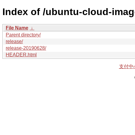
Index of /ubuntu-cloud-imag
File Name
↓
Parent directory/
release/
release-20190628/
HEADER.html
支付中