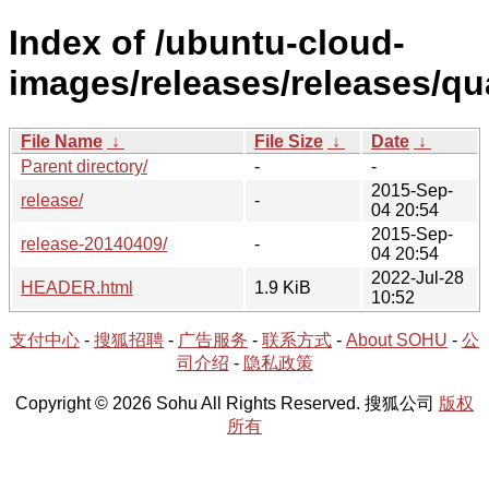
Index of /ubuntu-cloud-
images/releases/releases/qu
File Name
↓
File Size
↓
Date
↓
Parent directory/
-
-
2015-Sep-
release/
-
04 20:54
2015-Sep-
release-20140409/
-
04 20:54
2022-Jul-28
HEADER.html
1.9 KiB
10:52
支付中心
-
搜狐招聘
-
广告服务
-
联系方式
-
About SOHU
-
公
司介绍
-
隐私政策
Copyright © 2026 Sohu All Rights Reserved. 搜狐公司
版权
所有