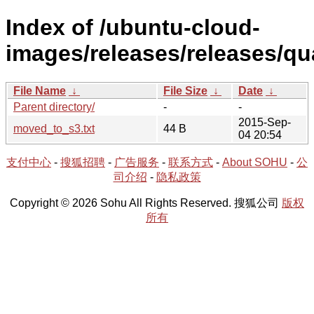
Index of /ubuntu-cloud-
images/releases/releases/qua
File Name
↓
File Size
↓
Date
↓
Parent directory/
-
-
2015-Sep-
moved_to_s3.txt
44 B
04 20:54
支付中心
-
搜狐招聘
-
广告服务
-
联系方式
-
About SOHU
-
公
司介绍
-
隐私政策
Copyright © 2026 Sohu All Rights Reserved. 搜狐公司
版权
所有