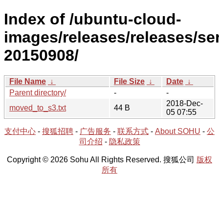
Index of /ubuntu-cloud-
images/releases/releases/ser
20150908/
File Name
↓
File Size
↓
Date
↓
Parent directory/
-
-
2018-Dec-
moved_to_s3.txt
44 B
05 07:55
支付中心
-
搜狐招聘
-
广告服务
-
联系方式
-
About SOHU
-
公
司介绍
-
隐私政策
Copyright © 2026 Sohu All Rights Reserved. 搜狐公司
版权
所有