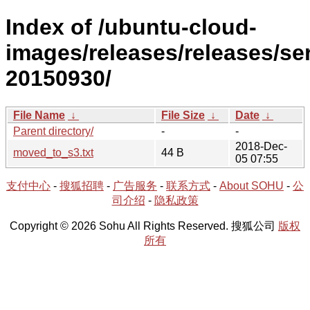
Index of /ubuntu-cloud-
images/releases/releases/ser
20150930/
File Name
↓
File Size
↓
Date
↓
Parent directory/
-
-
2018-Dec-
moved_to_s3.txt
44 B
05 07:55
支付中心
-
搜狐招聘
-
广告服务
-
联系方式
-
About SOHU
-
公
司介绍
-
隐私政策
Copyright © 2026 Sohu All Rights Reserved. 搜狐公司
版权
所有