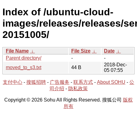
Index of /ubuntu-cloud-
images/releases/releases/ser
20151005/
File Name
↓
File Size
↓
Date
↓
Parent directory/
-
-
2018-Dec-
moved_to_s3.txt
44 B
05 07:55
支付中心
-
搜狐招聘
-
广告服务
-
联系方式
-
About SOHU
-
公
司介绍
-
隐私政策
Copyright © 2026 Sohu All Rights Reserved. 搜狐公司
版权
所有