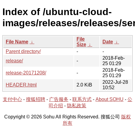
Index of /ubuntu-cloud-
images/releases/releases/ser
File
File Name
↓
Date
↓
Size
↓
Parent directory/
-
-
2018-Feb-
release/
-
25 01:29
2018-Feb-
release-20171208/
-
25 01:29
2022-Jul-28
HEADER.html
2.0 KiB
10:52
支付中心
-
搜狐招聘
-
广告服务
-
联系方式
-
About SOHU
-
公
司介绍
-
隐私政策
Copyright © 2026 Sohu All Rights Reserved. 搜狐公司
版权
所有