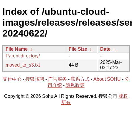
Index of /ubuntu-cloud-
images/releases/releases/ser
20240622/
File Name
↓
File Size
↓
Date
↓
Parent directory/
-
-
2025-Mar-
moved_to_s3.txt
44 B
03 17:23
支付中心
-
搜狐招聘
-
广告服务
-
联系方式
-
About SOHU
-
公
司介绍
-
隐私政策
Copyright © 2026 Sohu All Rights Reserved. 搜狐公司
版权
所有