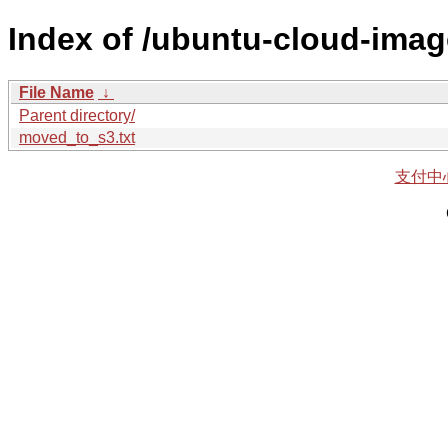
Index of /ubuntu-cloud-imag
File Name
↓
Parent directory/
moved_to_s3.txt
支付中