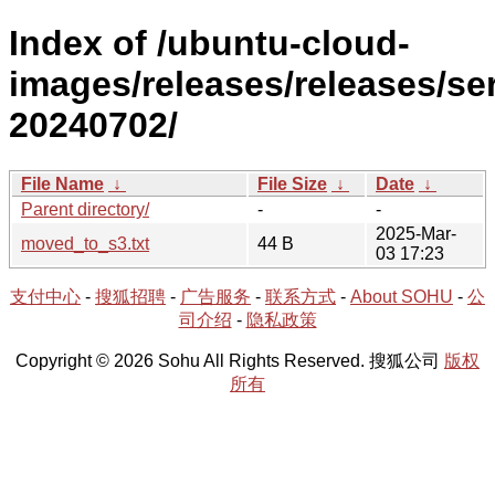
Index of /ubuntu-cloud-
images/releases/releases/ser
20240702/
File Name
↓
File Size
↓
Date
↓
Parent directory/
-
-
2025-Mar-
moved_to_s3.txt
44 B
03 17:23
支付中心
-
搜狐招聘
-
广告服务
-
联系方式
-
About SOHU
-
公
司介绍
-
隐私政策
Copyright © 2026 Sohu All Rights Reserved. 搜狐公司
版权
所有