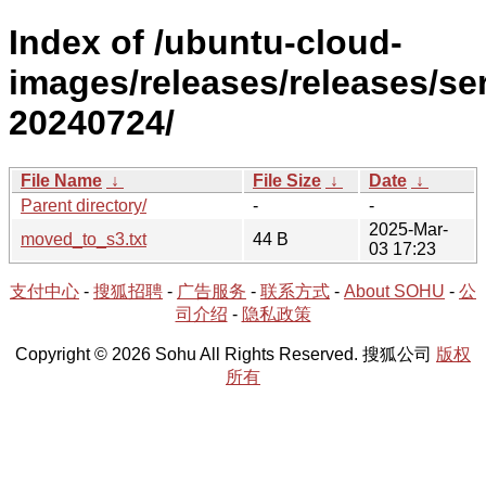
Index of /ubuntu-cloud-
images/releases/releases/ser
20240724/
File Name
↓
File Size
↓
Date
↓
Parent directory/
-
-
2025-Mar-
moved_to_s3.txt
44 B
03 17:23
支付中心
-
搜狐招聘
-
广告服务
-
联系方式
-
About SOHU
-
公
司介绍
-
隐私政策
Copyright © 2026 Sohu All Rights Reserved. 搜狐公司
版权
所有