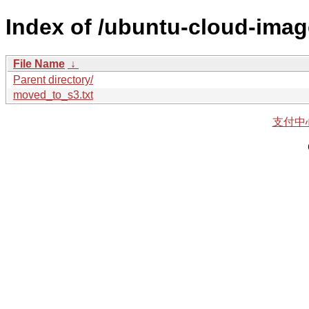
Index of /ubuntu-cloud-image
File Name
↓
Parent directory/
moved_to_s3.txt
支付中