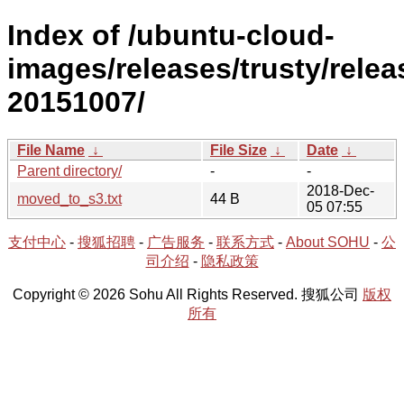
Index of /ubuntu-cloud-
images/releases/trusty/relea
20151007/
File Name
↓
File Size
↓
Date
↓
Parent directory/
-
-
2018-Dec-
moved_to_s3.txt
44 B
05 07:55
支付中心
-
搜狐招聘
-
广告服务
-
联系方式
-
About SOHU
-
公
司介绍
-
隐私政策
Copyright © 2026 Sohu All Rights Reserved. 搜狐公司
版权
所有