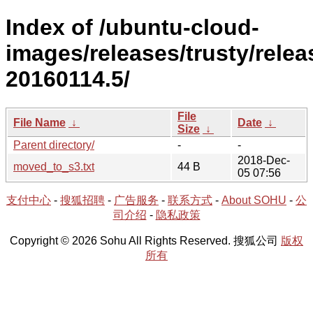
Index of /ubuntu-cloud-
images/releases/trusty/relea
20160114.5/
File
File Name
↓
Date
↓
Size
↓
Parent directory/
-
-
2018-Dec-
moved_to_s3.txt
44 B
05 07:56
支付中心
-
搜狐招聘
-
广告服务
-
联系方式
-
About SOHU
-
公
司介绍
-
隐私政策
Copyright © 2026 Sohu All Rights Reserved. 搜狐公司
版权
所有