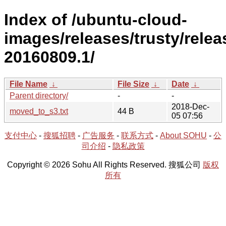
Index of /ubuntu-cloud-
images/releases/trusty/relea
20160809.1/
File Name
↓
File Size
↓
Date
↓
Parent directory/
-
-
2018-Dec-
moved_to_s3.txt
44 B
05 07:56
支付中心
-
搜狐招聘
-
广告服务
-
联系方式
-
About SOHU
-
公
司介绍
-
隐私政策
Copyright © 2026 Sohu All Rights Reserved. 搜狐公司
版权
所有