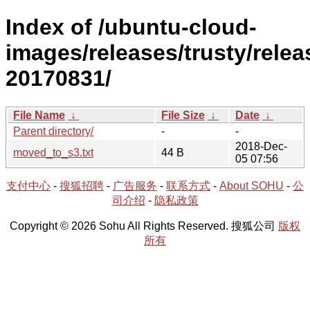
Index of /ubuntu-cloud-
images/releases/trusty/relea
20170831/
File Name
↓
File Size
↓
Date
↓
Parent directory/
-
-
2018-Dec-
moved_to_s3.txt
44 B
05 07:56
支付中心
-
搜狐招聘
-
广告服务
-
联系方式
-
About SOHU
-
公
司介绍
-
隐私政策
Copyright © 2026 Sohu All Rights Reserved. 搜狐公司
版权
所有