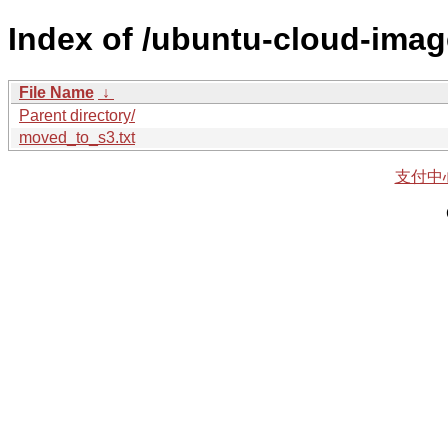
Index of /ubuntu-cloud-image
File Name
↓
Parent directory/
moved_to_s3.txt
支付中