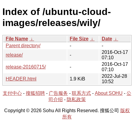
Index of /ubuntu-cloud-
images/releases/wily/
File Name
↓
File Size
↓
Date
↓
Parent directory/
-
-
2016-Oct-17
release/
-
07:10
2016-Oct-17
release-20160715/
-
07:10
2022-Jul-28
HEADER.html
1.9 KiB
10:52
支付中心
-
搜狐招聘
-
广告服务
-
联系方式
-
About SOHU
-
公
司介绍
-
隐私政策
Copyright © 2026 Sohu All Rights Reserved. 搜狐公司
版权
所有