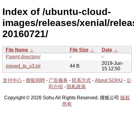
Index of /ubuntu-cloud-
images/releases/xenial/relea
20160721/
File Name
↓
File Size
↓
Date
↓
Parent directory/
-
-
2019-Jun-
moved_to_s3.txt
44 B
15 12:50
支付中心
-
搜狐招聘
-
广告服务
-
联系方式
-
About SOHU
-
公
司介绍
-
隐私政策
Copyright © 2026 Sohu All Rights Reserved. 搜狐公司
版权
所有