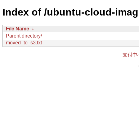
Index of /ubuntu-cloud-imag
File Name
↓
Parent directory/
moved_to_s3.txt
支付中