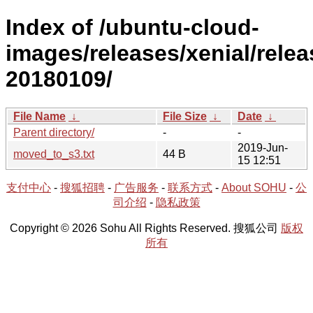
Index of /ubuntu-cloud-
images/releases/xenial/relea
20180109/
File Name
↓
File Size
↓
Date
↓
Parent directory/
-
-
2019-Jun-
moved_to_s3.txt
44 B
15 12:51
支付中心
-
搜狐招聘
-
广告服务
-
联系方式
-
About SOHU
-
公
司介绍
-
隐私政策
Copyright © 2026 Sohu All Rights Reserved. 搜狐公司
版权
所有