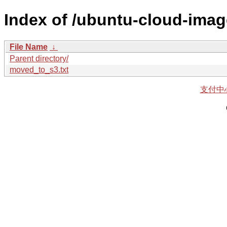
Index of /ubuntu-cloud-imag
File Name
↓
Parent directory/
moved_to_s3.txt
支付中