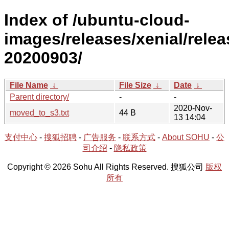
Index of /ubuntu-cloud-
images/releases/xenial/relea
20200903/
File Name
↓
File Size
↓
Date
↓
Parent directory/
-
-
2020-Nov-
moved_to_s3.txt
44 B
13 14:04
支付中心
-
搜狐招聘
-
广告服务
-
联系方式
-
About SOHU
-
公
司介绍
-
隐私政策
Copyright © 2026 Sohu All Rights Reserved. 搜狐公司
版权
所有