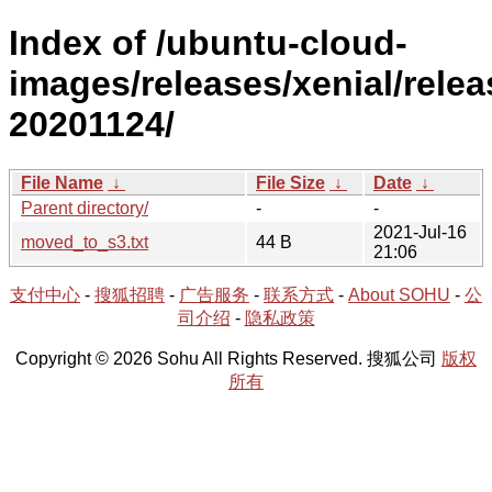
Index of /ubuntu-cloud-
images/releases/xenial/relea
20201124/
File Name
↓
File Size
↓
Date
↓
Parent directory/
-
-
2021-Jul-16
moved_to_s3.txt
44 B
21:06
支付中心
-
搜狐招聘
-
广告服务
-
联系方式
-
About SOHU
-
公
司介绍
-
隐私政策
Copyright © 2026 Sohu All Rights Reserved. 搜狐公司
版权
所有