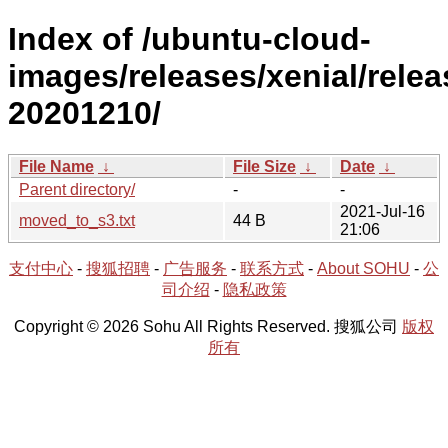
Index of /ubuntu-cloud-
images/releases/xenial/relea
20201210/
File Name
↓
File Size
↓
Date
↓
Parent directory/
-
-
2021-Jul-16
moved_to_s3.txt
44 B
21:06
支付中心
-
搜狐招聘
-
广告服务
-
联系方式
-
About SOHU
-
公
司介绍
-
隐私政策
Copyright © 2026 Sohu All Rights Reserved. 搜狐公司
版权
所有