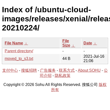
Index of /ubuntu-cloud-
images/releases/xenial/relea
20210224/
File
File Name
↓
Date
↓
Size
↓
Parent directory/
-
-
2021-Jul-16
moved_to_s3.txt
44 B
21:06
支付中心
-
搜狐招聘
-
广告服务
-
联系方式
-
About SOHU
-
公
司介绍
-
隐私政策
Copyright © 2026 Sohu All Rights Reserved. 搜狐公司
版权
所有