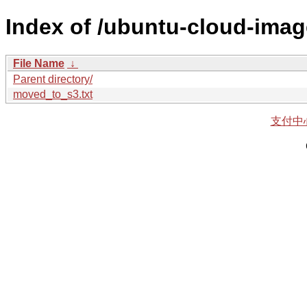
Index of /ubuntu-cloud-imag
File Name
↓
Parent directory/
moved_to_s3.txt
支付中