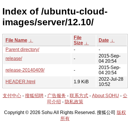
Index of /ubuntu-cloud-
images/server/12.10/
File
File Name
↓
Date
↓
Size
↓
Parent directory/
-
-
2015-Sep-
release/
-
04 20:54
2015-Sep-
release-20140409/
-
04 20:54
2022-Jul-28
HEADER.html
1.9 KiB
10:52
支付中心
-
搜狐招聘
-
广告服务
-
联系方式
-
About SOHU
-
公
司介绍
-
隐私政策
Copyright © 2026 Sohu All Rights Reserved. 搜狐公司
版权
所有