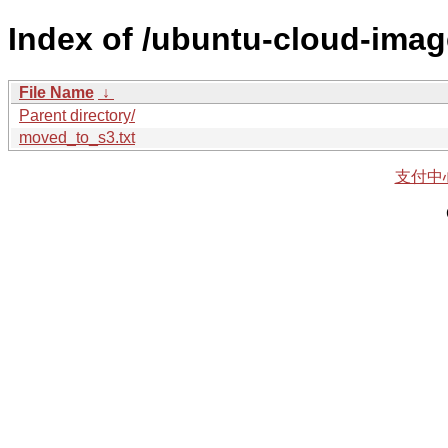
Index of /ubuntu-cloud-imag
File Name
↓
Parent directory/
moved_to_s3.txt
支付中