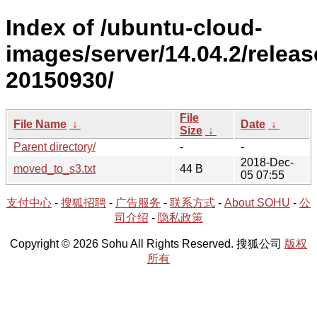
Index of /ubuntu-cloud-
images/server/14.04.2/releas
20150930/
File
File Name
↓
Date
↓
Size
↓
Parent directory/
-
-
2018-Dec-
moved_to_s3.txt
44 B
05 07:55
支付中心
-
搜狐招聘
-
广告服务
-
联系方式
-
About SOHU
-
公
司介绍
-
隐私政策
Copyright © 2026 Sohu All Rights Reserved. 搜狐公司
版权
所有