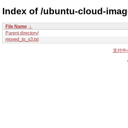
Index of /ubuntu-cloud-imag
File Name
↓
Parent directory/
moved_to_s3.txt
支付中