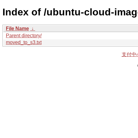
Index of /ubuntu-cloud-imag
File Name
↓
Parent directory/
moved_to_s3.txt
支付中