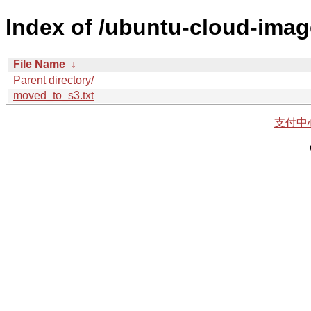
Index of /ubuntu-cloud-imag
File Name
↓
Parent directory/
moved_to_s3.txt
支付中