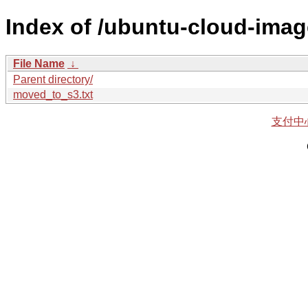
Index of /ubuntu-cloud-imag
File Name
↓
Parent directory/
moved_to_s3.txt
支付中