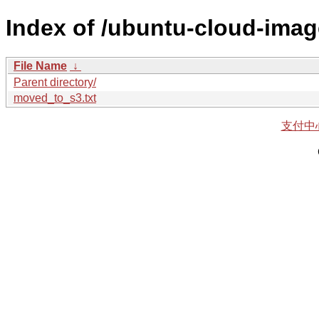
Index of /ubuntu-cloud-imag
File Name
↓
Parent directory/
moved_to_s3.txt
支付中