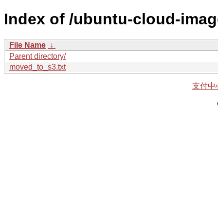
Index of /ubuntu-cloud-imag
File Name
↓
Parent directory/
moved_to_s3.txt
支付中