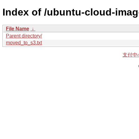
Index of /ubuntu-cloud-imag
File Name
↓
Parent directory/
moved_to_s3.txt
支付中