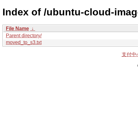
Index of /ubuntu-cloud-imag
File Name
↓
Parent directory/
moved_to_s3.txt
支付中