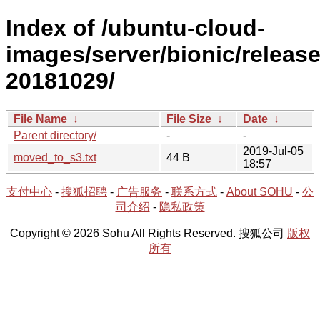
Index of /ubuntu-cloud-
images/server/bionic/release
20181029/
File Name
↓
File Size
↓
Date
↓
Parent directory/
-
-
2019-Jul-05
moved_to_s3.txt
44 B
18:57
支付中心
-
搜狐招聘
-
广告服务
-
联系方式
-
About SOHU
-
公
司介绍
-
隐私政策
Copyright © 2026 Sohu All Rights Reserved. 搜狐公司
版权
所有