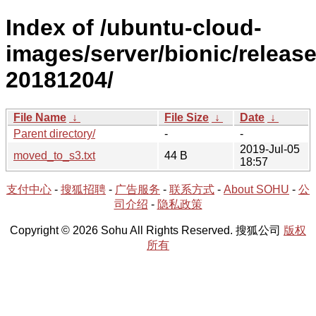
Index of /ubuntu-cloud-
images/server/bionic/release
20181204/
File Name
↓
File Size
↓
Date
↓
Parent directory/
-
-
2019-Jul-05
moved_to_s3.txt
44 B
18:57
支付中心
-
搜狐招聘
-
广告服务
-
联系方式
-
About SOHU
-
公
司介绍
-
隐私政策
Copyright © 2026 Sohu All Rights Reserved. 搜狐公司
版权
所有