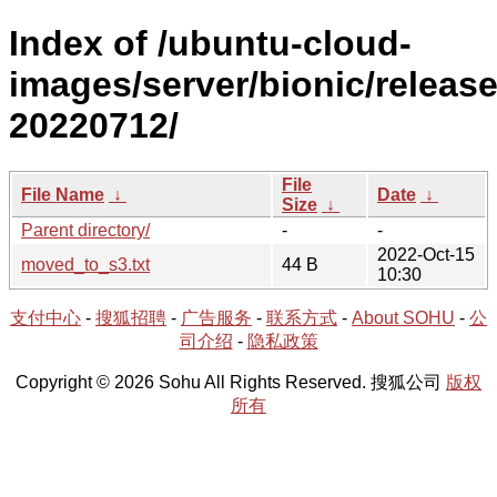
Index of /ubuntu-cloud-
images/server/bionic/release
20220712/
File
File Name
↓
Date
↓
Size
↓
Parent directory/
-
-
2022-Oct-15
moved_to_s3.txt
44 B
10:30
支付中心
-
搜狐招聘
-
广告服务
-
联系方式
-
About SOHU
-
公
司介绍
-
隐私政策
Copyright © 2026 Sohu All Rights Reserved. 搜狐公司
版权
所有