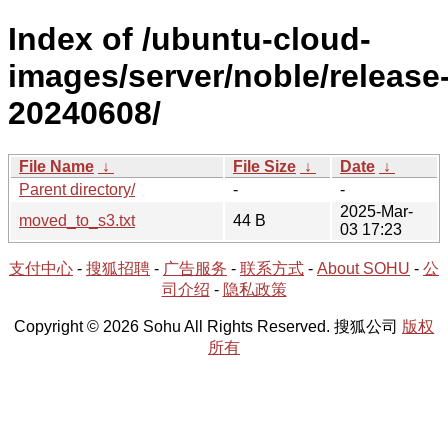
Index of /ubuntu-cloud-
images/server/noble/release
20240608/
File Name
↓
File Size
↓
Date
↓
Parent directory/
-
-
2025-Mar-
moved_to_s3.txt
44 B
03 17:23
支付中心
-
搜狐招聘
-
广告服务
-
联系方式
-
About SOHU
-
公
司介绍
-
隐私政策
Copyright © 2026 Sohu All Rights Reserved. 搜狐公司
版权
所有